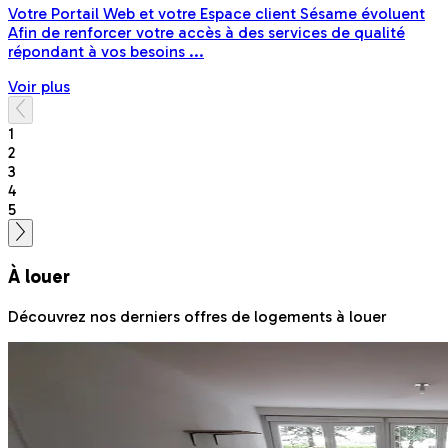
Votre Portail Web et votre Espace client Sésame évoluent
Afin de renforcer votre accès à des services de qualité
répondant à vos besoins ...
Voir plus
1
2
3
4
5
À louer
Découvrez nos derniers offres de logements à louer